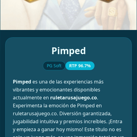
▶
Pimped
PG Soft
RTP 96.7%
Pimped
es una de las experiencias más
vibrantes y emocionantes disponibles
actualmente en
ruletarusajuego.co
.
Experimenta la emoción de Pimped en
ruletarusajuego.co. Diversión garantizada,
jugabilidad intuitiva y premios increíbles. ¡Entra
y empieza a ganar hoy mismo! Este título no es