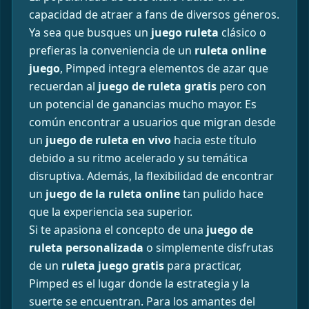
capacidad de atraer a fans de diversos géneros.
Ya sea que busques un
juego ruleta
clásico o
prefieras la conveniencia de un
ruleta online
juego
, Pimped integra elementos de azar que
recuerdan al
juego de ruleta gratis
pero con
un potencial de ganancias mucho mayor. Es
común encontrar a usuarios que migran desde
un
juego de ruleta en vivo
hacia este título
debido a su ritmo acelerado y su temática
disruptiva. Además, la flexibilidad de encontrar
un
juego de la ruleta online
tan pulido hace
que la experiencia sea superior.
Si te apasiona el concepto de una
juego de
ruleta personalizada
o simplemente disfrutas
de un
ruleta juego gratis
para practicar,
Pimped es el lugar donde la estrategia y la
suerte se encuentran. Para los amantes del