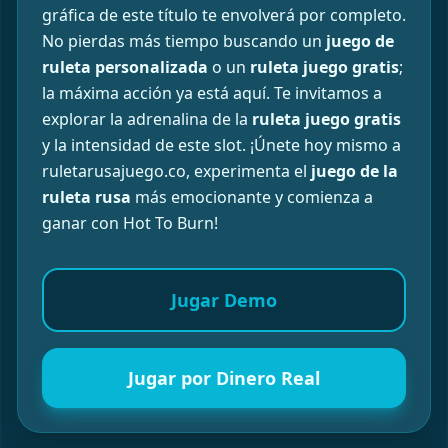
gráfica de este título te envolverá por completo.
No pierdas más tiempo buscando un
juego de
ruleta personalizada
o un
ruleta juego gratis
;
la máxima acción ya está aquí. Te invitamos a
explorar la adrenalina de la
ruleta juego gratis
y la intensidad de este slot. ¡Únete hoy mismo a
ruletarusajuego.co, experimenta el
juego de la
ruleta rusa
más emocionante y comienza a
ganar con Hot To Burn!
Jugar Demo
Jugar por Dinero Real