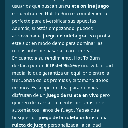
usuarios que buscan un
ruleta online juego
encuentran en Hot To Burn el complemento
perfecto para diversificar sus apuestas.
Además, si estás empezando, puedes
aprovechar el
juego de ruleta gratis
o probar
este slot en modo demo para dominar las
reglas antes de pasar a la acción real.
En cuanto a su rendimiento, Hot To Burn
destaca por un
RTP del 96.5%
y una volatilidad
media, lo que garantiza un equilibrio entre la
frecuencia de los premios y el tamaño de los
mismos. Es la opción ideal para quienes
disfrutan de un
juego de ruleta en vivo
pero
quieren descansar la mente con unos giros
automáticos llenos de fuego. Ya sea que
busques un
juego de la ruleta online
o una
ruleta de juego
personalizada, la calidad