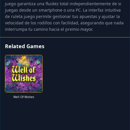
juego garantiza una fluidez total independientemente de si
juegas desde un smartphone o una PC. La interfaz intuitiva
de ruleta juego permite gestionar tus apuestas y ajustar la
velocidad de los rodillos con facilidad, asegurando que nada
interrumpa tu camino hacia el premio mayor.
Related Games
Well Of Wishes